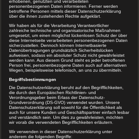
erhobenen, genutzten und verarbeiteten
personenbezogenen Daten informieren. Ferner werden
betroffene Personen mittels dieser Datenschutzerklärung
über die ihnen zustehenden Rechte aufgeklärt.
Wir haben als für die Verarbeitung Verantwortlicher
zahlreiche technische und organisatorische Maßnahmen
umgesetzt, um einen möglichst lückenlosen Schutz der über
diese Internetseite verarbeiteten personenbezogenen Daten
sicherzustellen. Dennoch können Internetbasierte
Datenübertragungen grundsätzlich Sicherheitslücken
aufweisen, sodass ein absoluter Schutz nicht gewährleistet
werden kann. Aus diesem Grund steht es jeder betroffenen
Person frei, personenbezogene Daten auch auf alternativen
Wegen, beispielsweise telefonisch, an uns zu übermitteln.
Begriffsbestimmungen
Die Datenschutzerklärung beruht auf den Begrifflichkeiten,
Die Akteurinnen
die durch den Europäischen Richtlinien- und
Verordnungsgeber beim Erlass der Datenschutz-
Eine bespielte Lesung
Grundverordnung (DS-GVO) verwendet wurden. Unsere
Datenschutzerklärung soll sowohl für die Öffentlichkeit als
auch für unsere Kunden und Geschäftspartner einfach lesbar
Vier Künstlerinnen nähern sich dem Thema
und verständlich sein. Um dies zu gewährleisten, möchten
„Älter werden“ an.
wir vorab die verwendeten Begrifflichkeiten erläutern.
Wir verwenden in dieser Datenschutzerklärung unter
“ For ever young, wollen wir das?
anderem die folgenden Begriffe: