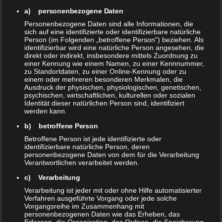
Dieser Frage gehen viert Frauen musikalisch,
a) personenbezogene Daten
spielerisch, mit Figuren, Wortkunst und
Personenbezogene Daten sind alle Informationen, die
sich auf eine identifizierte oder identifizierbare natürliche
Schauspiel auf den Grund. Silke Geyer/
Person (im Folgenden „betroffene Person") beziehen. Als
Figurenspielerin, Jean Lennox/ Musikerin und
identifizierbar wird eine natürliche Person angesehen, die
direkt oder indirekt, insbesondere mittels Zuordnung zu
Malerin, Dorothea Theurer/ Musikerin und
einer Kennung wie einem Namen, zu einer Kennnummer,
Wortkünstlerin und Petra Foik/ Schauspielerin,
zu Standortdaten, zu einer Online-Kennung oder zu
einem oder mehreren besonderen Merkmalen, die
haben für Ihr Publikum eine
Ausdruck der physischen, physiologischen, genetischen,
abwechslungsreiche Textsammlung für die
psychischen, wirtschaftlichen, kulturellen oder sozialen
Identität dieser natürlichen Person sind, identifiziert
Bühne bearbeitet.
werden kann.
b) betroffene Person
Geschichte aus der Literatur, wie z. B. “ Zwei
Betroffene Person ist jede identifizierte oder
alte Frauen“ von Selma Wallis, collagierte
identifizierbare natürliche Person, deren
personenbezogene Daten von dem für die Verarbeitung
Textfragmente, Gedichte, Erfundenes,
Verantwortlichen verarbeitet werden.
Wissenswertes, Komisches und Erstaunliches
c) Verarbeitung
zum Thema werden auf ungewöhnliche Weise
Verarbeitung ist jeder mit oder ohne Hilfe automatisierter
vorgetragen.
Verfahren ausgeführte Vorgang oder jede solche
Vorgangsreihe im Zusammenhang mit
personenbezogenen Daten wie das Erheben, das
Es betrifft euch alle, denn : Älter werden ist