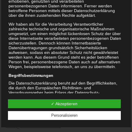
erhobenen, genutzten und verarbeiteten
Mutig, mutig
personenbezogenen Daten informieren. Ferner werden
betroffene Personen mittels dieser Datenschutzerklärung
Vom Urwaldriesen und dem Faultier
über die ihnen zustehenden Rechte aufgeklärt.
Weihnachtsgeschichten:
Wir haben als für die Verarbeitung Verantwortlicher
zahlreiche technische und organisatorische Maßnahmen
Ein Stern für Bär
umgesetzt, um einen möglichst lückenlosen Schutz der über
diese Internetseite verarbeiteten personenbezogenen Daten
Sternenwunder
sicherzustellen. Dennoch können Internetbasierte
Datenübertragungen grundsätzlich Sicherheitslücken
aufweisen, sodass ein absoluter Schutz nicht gewährleistet
werden kann. Aus diesem Grund steht es jeder betroffenen
Person frei, personenbezogene Daten auch auf alternativen
Wegen, beispielsweise telefonisch, an uns zu übermitteln.
Begriffsbestimmungen
Wege zur „Wilden Hummel“
Die Datenschutzerklärung beruht auf den Begrifflichkeiten,
die durch den Europäischen Richtlinien- und
Verordnungsgeber beim Erlass der Datenschutz-
Telefon
Grundverordnung (DS-GVO) verwendet wurden. Unsere
Datenschutzerklärung soll sowohl für die Öffentlichkeit als
+49 234 927 02 28
oder
+49 1578 692 52 74
✓ Akzeptieren
auch für unsere Kunden und Geschäftspartner einfach lesbar
und verständlich sein. Um dies zu gewährleisten, möchten
Personalisieren
wir vorab die verwendeten Begrifflichkeiten erläutern.
E-Mail
info@wildehummel.de
Wir verwenden in dieser Datenschutzerklärung unter
anderem die folgenden Begriffe: