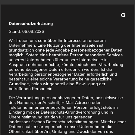
Datenschutzerklärung
Suchen
Menü
Theater
Stand: 06.08.2026
"Wilde
Wir freuen uns sehr über Ihr Interesse an unserem
Hummel"
Unternehmen. Eine Nutzung der Internetseiten ist
Kindertheater
grundsätzlich ohne jede Angabe personenbezogener Daten
möglich. Sofern eine betroffene Person besondere Services
unseres Unternehmens über unsere Internetseite in
Anspruch nehmen möchte, könnte jedoch eine Verarbeitung
personenbezogener Daten erforderlich werden. Ist die
Verarbeitung personenbezogener Daten erforderlich und
besteht für eine solche Verarbeitung keine gesetzliche
Grundlage, holen wir generell eine Einwilligung der
betroffenen Person ein.
Die Verarbeitung personenbezogener Daten, beispielsweise
des Namens, der Anschrift, E-Mail-Adresse oder
Jenseits von „Tri, tra, trullala“
Telefonnummer einer betroffenen Person, erfolgt stets im
Einklang mit der Datenschutz-Grundverordnung und in
Übereinstimmung mit den für uns geltenden
Mausekuss für Bär
landesspezifischen Datenschutzbestimmungen. Mittels dieser
Datenschutzerklärung möchte unser Unternehmen die
Tiermärchen aus aller Welt
Öffentlichkeit über Art, Umfang und Zweck der von uns